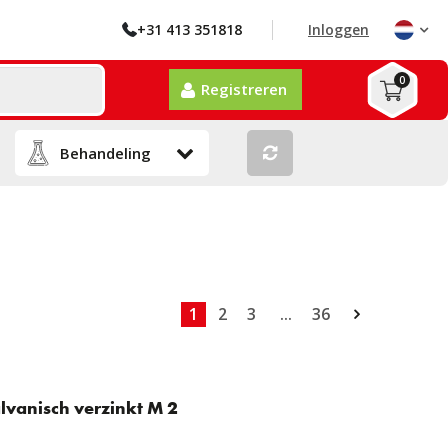
+31 413 351818
Inloggen
0
Registreren
1
2
3
...
36
lvanisch verzinkt M 2