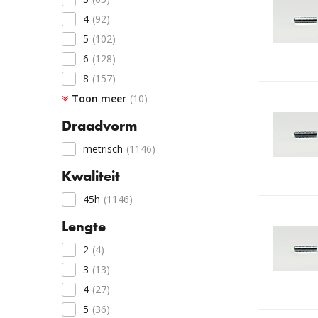
4
(92)
5
(102)
6
(128)
8
(157)
Toon meer
10
(149)
(10)
12
(147)
Draadvorm
14
(32)
metrisch
(1146)
15
(1)
Kwaliteit
16
(115)
20
(71)
45h
(1146)
24
(44)
Lengte
2,5
(10)
2
(4)
1,6
(7)
3
(13)
4
(27)
5
(36)