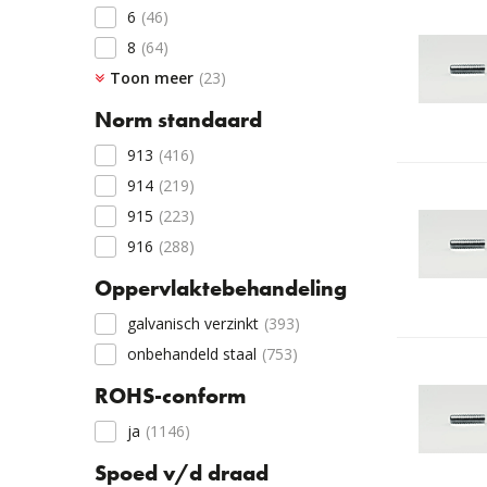
6
(46)
8
(64)
Toon meer
10
(77)
(23)
12
(73)
Norm standaard
14
(4)
913
(416)
16
(77)
914
(219)
18
(23)
915
(223)
20
(92)
916
(288)
25
(79)
Oppervlaktebehandeling
30
(88)
35
(63)
galvanisch verzinkt
(393)
40
(80)
onbehandeld staal
(753)
45
(45)
ROHS-conform
50
(63)
ja
(1146)
55
(22)
Spoed v/d draad
60
(54)