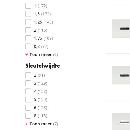
65
(1)
1
(172)
70
(41)
1,5
(172)
80
(32)
1,25
(148)
90
(22)
2
(116)
100
(17)
1,75
(109)
110
(1)
0,8
(97)
130
(1)
Toon meer
0,7
(88)
(9)
2,5
(1)
0,5
(81)
Sleutelwijdte
2,5
(62)
2
(91)
3
(40)
3
(129)
0,4
(28)
4
(158)
0,75
(13)
5
(150)
0,45
(10)
6
(153)
0,35
(7)
8
(118)
Toon meer
2,5
(104)
(7)