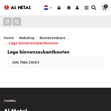
Toggle
Toggle
0
navigation
navigation
Home
Webshop
Binnenzeskant
. . .
Lage binnenzeskantbouten
Lage binnenzeskantbouten
DIN 7984 ZW/EV
Al Metal