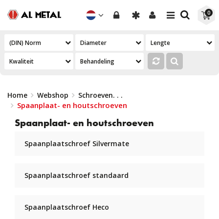
Toggle
Toggle
0
navigation
navigation
Home
Webshop
Schroeven
. . .
Spaanplaat- en houtschroeven
Spaanplaat- en houtschroeven
Spaanplaatschroef Silvermate
Spaanplaatschroef standaard
Spaanplaatschroef Heco