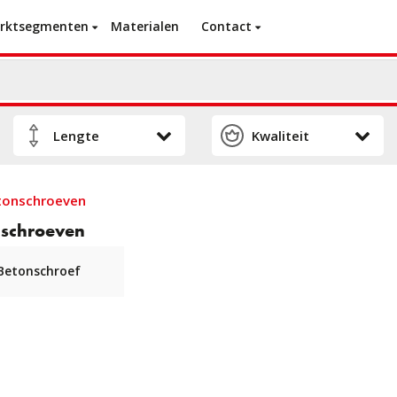
rktsegmenten
Materialen
Contact
tonschroeven
schroeven
Betonschroef