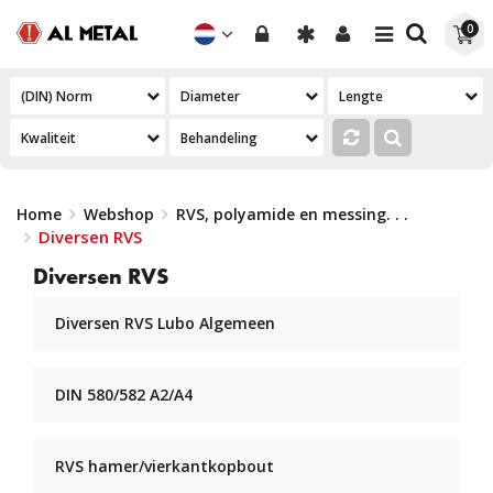
Toggle
Toggle
0
navigation
navigation
Home
Webshop
RVS, polyamide en messing
. . .
Diversen RVS
Diversen RVS
Diversen RVS Lubo Algemeen
DIN 580/582 A2/A4
RVS hamer/vierkantkopbout