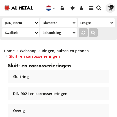
Toggle
Toggle
0
navigation
navigation
Home
Webshop
Ringen, hulzen en pennen
. . .
Sluit- en carrosserieringen
Sluit- en carrosserieringen
Sluitring
DIN 9021 en carrosserieringen
Overig